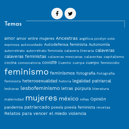
Temas
Ancestras
amor
amor entre mujeres
angélica jocelyn soto
Autodefensa feminista
Autonomía
autocuidado
espinosa
calaveras
calavera literaria
autorretrato
autorretrato feminista
calaveras feministas
capitalismo
calaveras mexicanas
calaveritas
covid19
cuerpo
cocina
convocatoria
Cuento
feminicidio
cuerpa
feminismo
feminismos
fotografía
Fotografía
heterosexualidad
legalidad patriarcal
feminista
historia
lesbofeminismo
letras púrpura
literatura
lesbianas
mujeres
méxico
Opinión
niñas
maternidad
patriarcado
pandemia
poesía
poesía feminista
recetas
Relatos para vencer el miedo
violencia